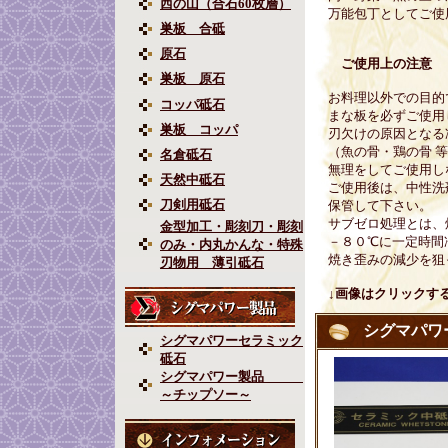
西の山（合石60枚層）
万能包丁としてご使
巣板 合砥
原石
ご使用上の注意
巣板 原石
お料理以外での目的
コッパ砥石
まな板を必ずご使用
巣板 コッパ
刃欠けの原因となる
（魚の骨・鶏の骨 等
名倉砥石
無理をしてご使用し
天然中砥石
ご使用後は、中性洗
刀剣用砥石
保管して下さい。
サブゼロ処理とは、
金型加工・彫刻刀・彫刻
－８０℃に一定時間
のみ・内丸かんな・特殊
焼き歪みの減少を狙
刃物用 薄引砥石
↓画像はクリックす
シグマパワ
シグマパワーセラミック
砥石
シグマパワー製品
～チップソー～