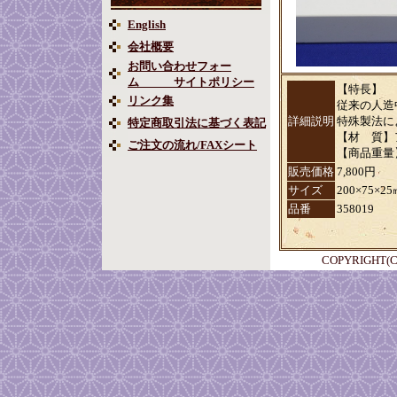
English
会社概要
お問い合わせフォー
ム サイトポリシー
【特長】
リンク集
従来の人造
詳細説明
特殊製法に
特定商取引法に基づく表記
【材 質】
ご注文の流れ/FAXシート
【商品重量】
販売価格
7,800円
サイズ
200×75×2
品番
358019
COPYRIGHT(