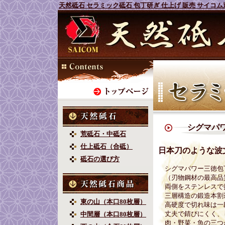
天然砥石 セラミック砥石 包丁研ぎ 仕上げ 販売 サイコム
シグマパワー
荒砥石・中砥石
仕上砥石（合砥）
日本刀のような波
砥石の選び方
シグマパワー三徳包丁
（刃物鋼材の最高品質
両側をステンレスで
三層構造の鍛造本割
東の山（本口80枚層）
高硬度で切れ味は一
丈夫で錆びにくく、
中間層（本口80枚層）
肉・野菜・魚の三つ